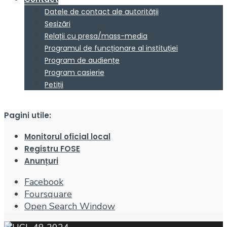
Datele de contact ale autorității
Sesizări
Relații cu presa/mass-media
Programul de funcționare al instituției
Program de audiențe
Program casierie
Petiții
Pagini utile:
Monitorul oficial local
Registru FOSE
Anunțuri
Facebook
Foursquare
Open Search Window