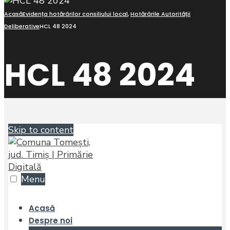
Acasă
Evidența hotărârilor consiliului local
,
Hotărârile Autorității
Deliberative
HCL 48 2024
HCL 48 2024