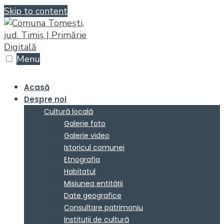
Skip to content
Menu
Acasă
Despre noi
Cultură locală
Galerie foto
Galerie video
Istoricul comunei
Etnografia
Habitatul
Misiunea entității
Date geografice
Consultare patrimoniu
Instituții de cultură