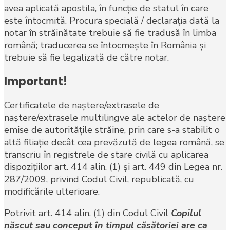
avea aplicată
apostila
, în funcţie de statul în care
este întocmită. Procura specială / declaraţia dată la
notar în străinătate trebuie să fie tradusă în limba
română; traducerea se întocmeşte în România şi
trebuie să fie legalizată de către notar.
Important!
Certificatele de naştere/extrasele de
naştere/extrasele multilingve ale actelor de naştere
emise de autorităţile străine, prin care s-a stabilit o
altă filiaţie decât cea prevăzută de legea română, se
transcriu în registrele de stare civilă cu aplicarea
dispoziţiilor art. 414 alin. (1) şi art. 449 din Legea nr.
287/2009, privind Codul Civil, republicată, cu
modificările ulterioare.
Potrivit art. 414 alin. (1) din Codul Civil
Copilul
născut sau conceput în timpul căsătoriei are ca