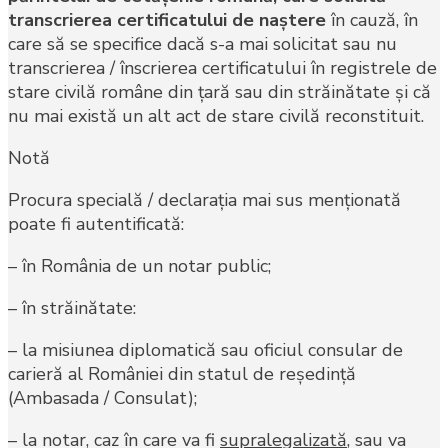
transcrierea certificatului de naştere
în cauză, în
care să se specifice dacă s-a mai solicitat sau nu
transcrierea / înscrierea certificatului în registrele de
stare civilă române din ţară sau din străinătate şi că
nu mai există un alt act de stare civilă reconstituit.
Notă
Procura specială / declaraţia mai sus menţionată
poate fi autentificată:
– în România de un notar public;
– în străinătate:
– la misiunea diplomatică sau oficiul consular de
carieră al României din statul de reşedinţă
(Ambasada / Consulat);
– la notar, caz în care va fi
supralegalizată
, sau va