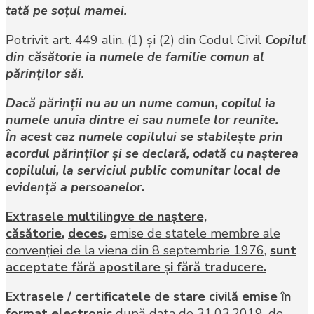
tată pe soţul mamei.
Potrivit art. 449 alin. (1) și (2) din Codul Civil
Copilul
din căsătorie ia numele de familie comun al
părinţilor săi.
Dacă părinţii nu au un nume comun, copilul ia
numele unuia dintre ei sau numele lor reunite.
În acest caz numele copilului se stabileşte prin
acordul părinţilor şi se declară, odată cu naşterea
copilului, la serviciul public comunitar local de
evidenţă a persoanelor.
Extrasele multilingve de naştere,
căsătorie
,
deces
,
emise de statele membre ale
convenţiei de la viena din 8 septembrie 1976
,
sunt
acceptate fără apostilare şi fără traducere.
Extrasele / certificatele de stare civilă emise în
format electronic
după data de 31.03.2019, de