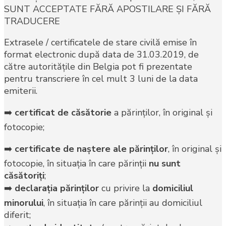
SUNT ACCEPTATE FĂRĂ APOSTILARE ŞI FĂRĂ
TRADUCERE
Extrasele / certificatele de stare civilă emise în
format electronic după data de 31.03.2019, de
către autorităţile din Belgia pot fi prezentate
pentru transcriere în cel mult 3 luni de la data
emiterii.
➡️
certificat de căsătorie
a părinţilor, în original şi
fotocopie;
➡️
certificate de naştere ale părinţilor
, în original şi
fotocopie, în situaţia în care părinţii
nu sunt
căsătoriţi
;
➡️
declaraţia părinţilor
cu privire la
domiciliul
minorului
, în situaţia în care părinţii au domiciliul
diferit;