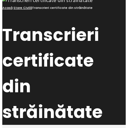
Acasă
Stare Civilă
Transcrieri certificate din străinătate
Transcrieri
certificate
din
străinătate