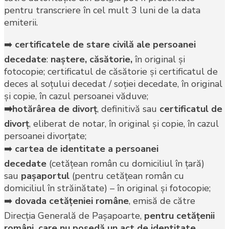
pentru transcriere în cel mult 3 luni de la data
emiterii.
➡️
certificatele de stare civilă ale persoanei
decedate
:
naştere, căsătorie,
în original şi
fotocopie; certificatul de căsătorie și certificatul de
deces al soţului decedat / soţiei decedate, în original
şi copie, în cazul persoanei văduve;
➡️hotărârea de divorţ
, definitivă sau
certificatul de
divorţ
, eliberat de notar, în original şi copie, în cazul
persoanei divorțate;
➡️
cartea de identitate a persoanei
decedate
(cetăţean român cu domiciliul în ţară)
sau
paşaportul
(pentru cetăţean român cu
domiciliul în străinătate) – în original şi fotocopie;
➡️
dovada cetăţeniei române
, emisă de către
Direcţia Generală de Paşapoarte,
pentru cetăţenii
români, care nu posedă un act de identitate