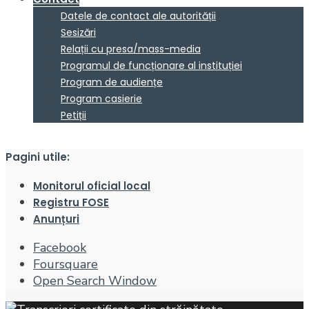
Datele de contact ale autorității
Sesizări
Relații cu presa/mass-media
Programul de funcționare al instituției
Program de audiențe
Program casierie
Petiții
Pagini utile:
Monitorul oficial local
Registru FOSE
Anunțuri
Facebook
Foursquare
Open Search Window