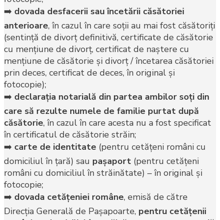
➡️
dovada desfacerii sau încetării căsătoriei
anterioare
, în cazul în care soţii au mai fost căsătoriţi
(sentinţă de divorţ definitivă, certificate de căsătorie
cu menţiune de divorţ, certificat de naştere cu
menţiune de căsătorie şi divorţ / încetarea căsătoriei
prin deces, certificat de deces, în original şi
fotocopie);
➡️
declaraţia notarială din partea ambilor soţi din
care să rezulte numele de familie purtat după
căsătorie
, în cazul în care acesta nu a fost specificat
în certificatul de căsătorie străin;
➡️
carte de identitate
(pentru cetăţeni români cu
domiciliul în ţară) sau
paşaport
(pentru cetăţeni
români cu domiciliul în străinătate) – în original şi
fotocopie;
➡️
dovada cetăţeniei române
, emisă de către
Direcţia Generală de Paşapoarte,
pentru cetăţenii