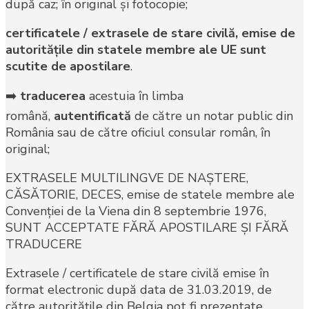
după caz; în original şi fotocopie;
certificatele / extrasele de stare civilă, emise de
autorităţile din statele membre ale UE sunt
scutite de apostilare
.
➡️
traducerea
acestuia în limba
română,
autentificată
de către un notar public din
România sau de către oficiul consular român, în
original;
EXTRASELE MULTILINGVE DE NAŞTERE,
CĂSĂTORIE, DECES, emise de statele membre ale
Convenţiei de la Viena din 8 septembrie 1976,
SUNT ACCEPTATE FĂRĂ APOSTILARE ŞI FĂRĂ
TRADUCERE
Extrasele / certificatele de stare civilă emise în
format electronic după data de 31.03.2019, de
către autorităţile din Belgia pot fi prezentate