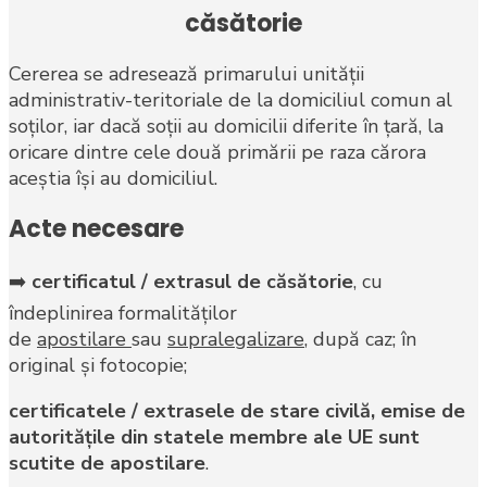
căsătorie
Cererea se adresează primarului unităţii
administrativ-teritoriale de la domiciliul comun al
soţilor, iar dacă soţii au domicilii diferite în ţară, la
oricare dintre cele două primării pe raza cărora
aceştia îşi au domiciliul.
Acte necesare
➡️
certificatul / extrasul de căsătorie
, cu
îndeplinirea formalităţilor
de
apostilare
sau
supralegalizare
, după caz; în
original şi fotocopie;
certificatele / extrasele de stare civilă, emise de
autorităţile din statele membre ale UE sunt
scutite de apostilare
.