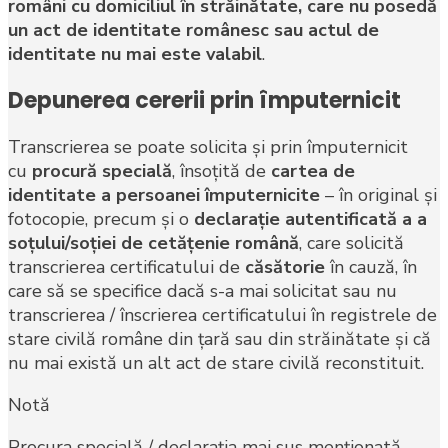
români cu domiciliul în străinătate, care nu posedă
un act de identitate românesc sau actul de
identitate nu mai este valabil
.
Depunerea cererii prin împuternicit
Transcrierea se poate solicita şi prin împuternicit
cu
procură specială
, însoţită de
cartea de
identitate a persoanei împuternicite
– în original şi
fotocopie, precum şi o
declaraţie autentificată a a
soţului/soţiei
de cetăţenie română
, care solicită
transcrierea certificatului de
căsătorie
în cauză, în
care să se specifice dacă s-a mai solicitat sau nu
transcrierea / înscrierea certificatului în registrele de
stare civilă române din ţară sau din străinătate şi că
nu mai există un alt act de stare civilă reconstituit.
Notă
Procura specială / declaraţia mai sus menţionată