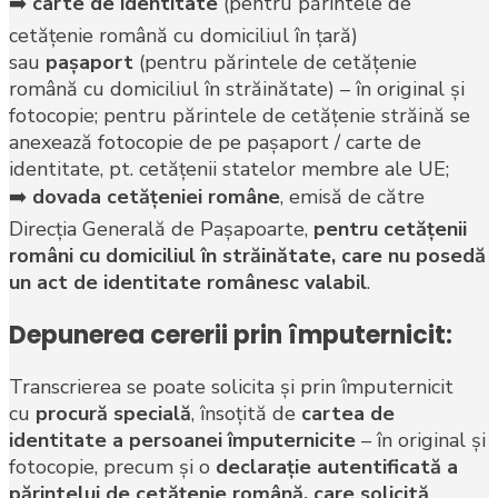
➡️
carte de identitate
(pentru părintele de
cetăţenie română cu domiciliul în ţară)
sau
paşaport
(pentru părintele de cetăţenie
română cu domiciliul în străinătate) – în original şi
fotocopie; pentru părintele de cetăţenie străină se
anexează fotocopie de pe paşaport / carte de
identitate, pt. cetăţenii statelor membre ale UE;
➡️
dovada cetăţeniei române
, emisă de către
Direcţia Generală de Paşapoarte,
pentru cetăţenii
români cu domiciliul în străinătate, care nu posedă
un act de identitate românesc valabil
.
Depunerea cererii prin împuternicit:
Transcrierea se poate solicita şi prin împuternicit
cu
procură specială
, însoţită de
cartea de
identitate a persoanei împuternicite
– în original şi
fotocopie, precum şi o
declaraţie autentificată a
părintelui de cetăţenie română, care solicită