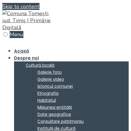
Skip to content
Menu
Acasă
Despre noi
Cultură locală
Galerie foto
Galerie video
Istoricul comunei
Etnografia
Habitatul
Misiunea entității
Date geografice
Consultare patrimoniu
Instituții de cultură