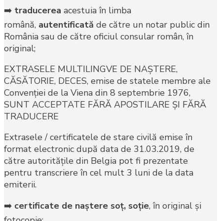
➡️
traducerea
acestuia în limba
română,
autentificată
de către un notar public din
România sau de către oficiul consular român, în
original;
EXTRASELE MULTILINGVE DE NAŞTERE,
CĂSĂTORIE, DECES, emise de statele membre ale
Convenţiei de la Viena din 8 septembrie 1976,
SUNT ACCEPTATE FĂRĂ APOSTILARE ŞI FĂRĂ
TRADUCERE
Extrasele / certificatele de stare civilă emise în
format electronic după data de 31.03.2019, de
către autorităţile din Belgia pot fi prezentate
pentru transcriere în cel mult 3 luni de la data
emiterii.
➡️
certificate de naştere soţ, soţie
, în original şi
fotocopie;