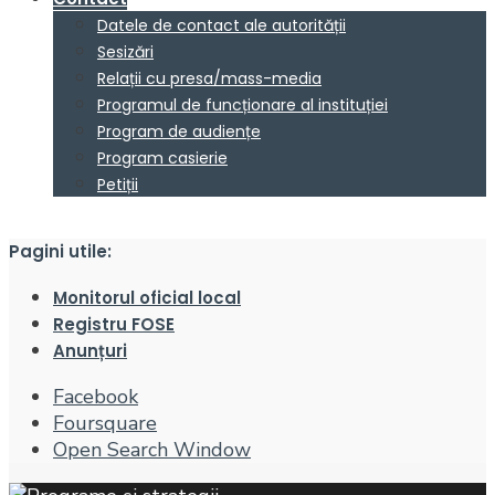
Datele de contact ale autorității
Sesizări
Relații cu presa/mass-media
Programul de funcționare al instituției
Program de audiențe
Program casierie
Petiții
Pagini utile:
Monitorul oficial local
Registru FOSE
Anunțuri
Facebook
Foursquare
Open Search Window