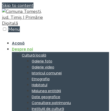
Skip to content
Menu
Acasă
Despre noi
Cultură locală
Galerie foto
Galerie video
Istoricul comunei
Etnografia
Habitatul
Misiunea entității
Date geografice
Consultare patrimoniu
Instituții de cultură