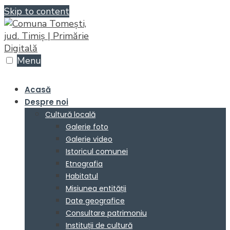
Skip to content
Menu
Acasă
Despre noi
Cultură locală
Galerie foto
Galerie video
Istoricul comunei
Etnografia
Habitatul
Misiunea entității
Date geografice
Consultare patrimoniu
Instituții de cultură