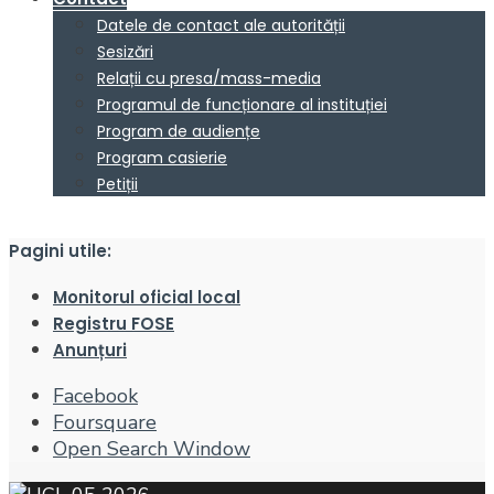
Datele de contact ale autorității
Sesizări
Relații cu presa/mass-media
Programul de funcționare al instituției
Program de audiențe
Program casierie
Petiții
Pagini utile:
Monitorul oficial local
Registru FOSE
Anunțuri
Facebook
Foursquare
Open Search Window