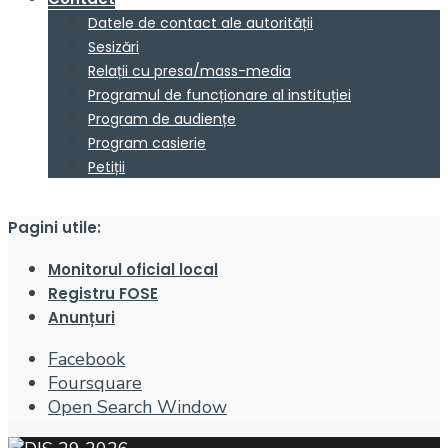
Datele de contact ale autorității
Sesizări
Relații cu presa/mass-media
Programul de funcționare al instituției
Program de audiențe
Program casierie
Petiții
Pagini utile:
Monitorul oficial local
Registru FOSE
Anunțuri
Facebook
Foursquare
Open Search Window