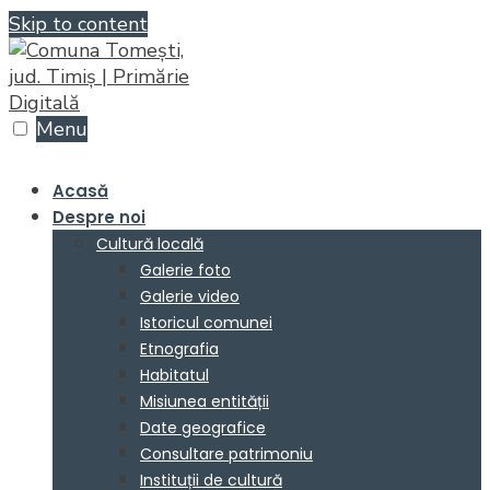
Skip to content
Menu
Acasă
Despre noi
Cultură locală
Galerie foto
Galerie video
Istoricul comunei
Etnografia
Habitatul
Misiunea entității
Date geografice
Consultare patrimoniu
Instituții de cultură