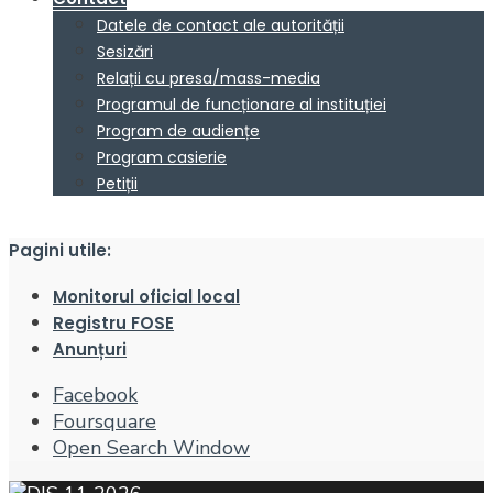
Datele de contact ale autorității
Sesizări
Relații cu presa/mass-media
Programul de funcționare al instituției
Program de audiențe
Program casierie
Petiții
Pagini utile:
Monitorul oficial local
Registru FOSE
Anunțuri
Facebook
Foursquare
Open Search Window