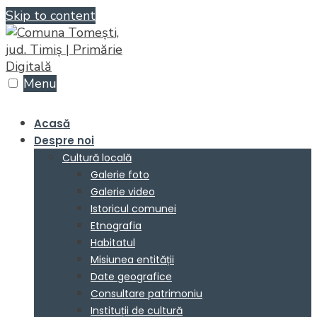
Skip to content
Menu
Acasă
Despre noi
Cultură locală
Galerie foto
Galerie video
Istoricul comunei
Etnografia
Habitatul
Misiunea entității
Date geografice
Consultare patrimoniu
Instituții de cultură