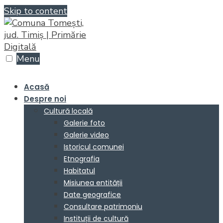
Skip to content
Menu
Acasă
Despre noi
Cultură locală
Galerie foto
Galerie video
Istoricul comunei
Etnografia
Habitatul
Misiunea entității
Date geografice
Consultare patrimoniu
Instituții de cultură