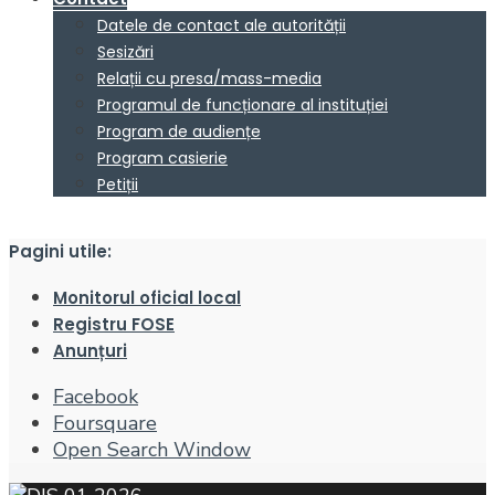
Datele de contact ale autorității
Sesizări
Relații cu presa/mass-media
Programul de funcționare al instituției
Program de audiențe
Program casierie
Petiții
Pagini utile:
Monitorul oficial local
Registru FOSE
Anunțuri
Facebook
Foursquare
Open Search Window