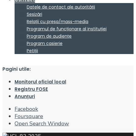
Datele de contact ale autorității
Sesizări
Relații cu presa/mass-media
Programul de funcționare al instituției
Program de audiențe
Program casierie
Petiții
Pagini utile:
Monitorul oficial local
Registru FOSE
Anunțuri
Facebook
Foursquare
Open Search Window