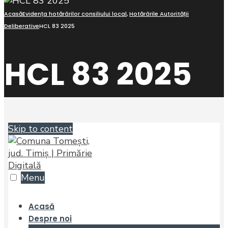
Acasă
Evidența hotărârilor consiliului local
,
Hotărârile Autorității
Deliberative
HCL 83 2025
HCL 83 2025