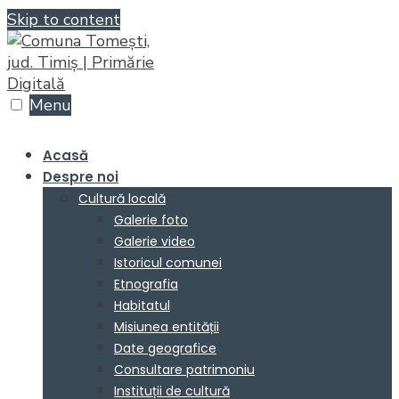
Skip to content
Menu
Acasă
Despre noi
Cultură locală
Galerie foto
Galerie video
Istoricul comunei
Etnografia
Habitatul
Misiunea entității
Date geografice
Consultare patrimoniu
Instituții de cultură