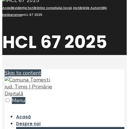
Acasă
Evidența hotărârilor consiliului local
,
Hotărârile Autorității
Deliberative
HCL 67 2025
HCL 67 2025