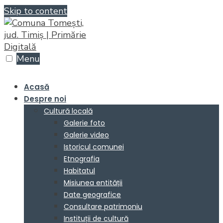
Skip to content
Menu
Acasă
Despre noi
Cultură locală
Galerie foto
Galerie video
Istoricul comunei
Etnografia
Habitatul
Misiunea entității
Date geografice
Consultare patrimoniu
Instituții de cultură