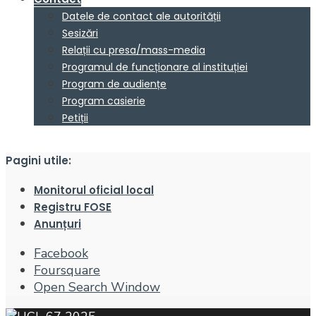
Datele de contact ale autorității
Sesizări
Relații cu presa/mass-media
Programul de funcționare al instituției
Program de audiențe
Program casierie
Petiții
Pagini utile:
Monitorul oficial local
Registru FOSE
Anunțuri
Facebook
Foursquare
Open Search Window