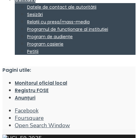
Datele de contact ale autorității
Sesizări
Relații cu presa/mass-media
Programul de funcționare al instituției
Program de audiențe
Program casierie
Petiții
Pagini utile:
Monitorul oficial local
Registru FOSE
Anunțuri
Facebook
Foursquare
Open Search Window