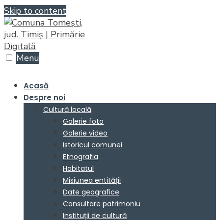
Skip to content
Menu
Acasă
Despre noi
Cultură locală
Galerie foto
Galerie video
Istoricul comunei
Etnografia
Habitatul
Misiunea entității
Date geografice
Consultare patrimoniu
Instituții de cultură