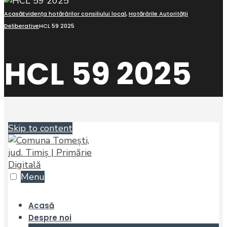
Acasă
Evidența hotărârilor consiliului local
,
Hotărârile Autorității
Deliberative
HCL 59 2025
HCL 59 2025