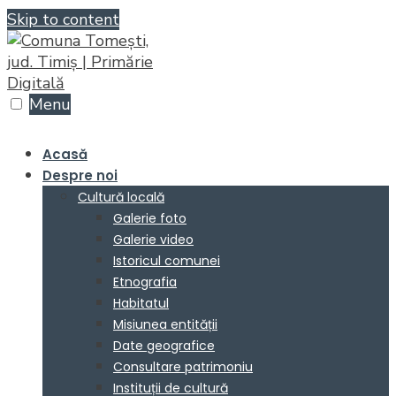
Skip to content
Menu
Acasă
Despre noi
Cultură locală
Galerie foto
Galerie video
Istoricul comunei
Etnografia
Habitatul
Misiunea entității
Date geografice
Consultare patrimoniu
Instituții de cultură