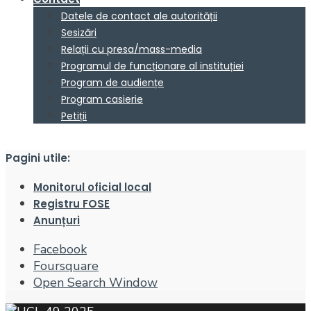
Datele de contact ale autorității
Sesizări
Relații cu presa/mass-media
Programul de funcționare al instituției
Program de audiențe
Program casierie
Petiții
Pagini utile:
Monitorul oficial local
Registru FOSE
Anunțuri
Facebook
Foursquare
Open Search Window