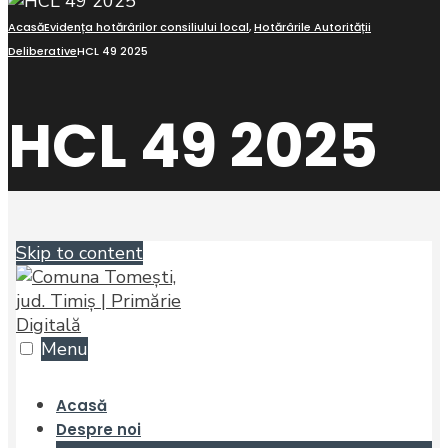
Acasă
Evidența hotărârilor consiliului local
,
Hotărârile Autorității
Deliberative
HCL 49 2025
HCL 49 2025