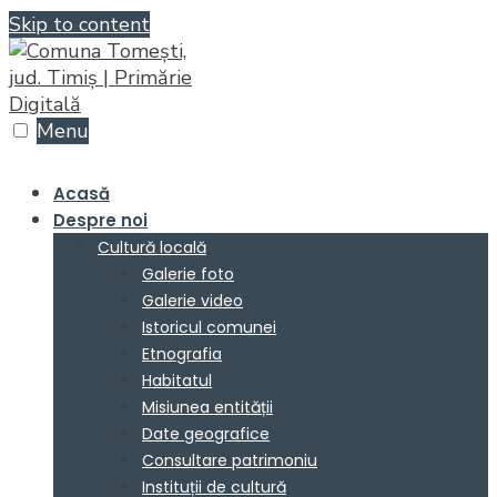
Skip to content
Menu
Acasă
Despre noi
Cultură locală
Galerie foto
Galerie video
Istoricul comunei
Etnografia
Habitatul
Misiunea entității
Date geografice
Consultare patrimoniu
Instituții de cultură