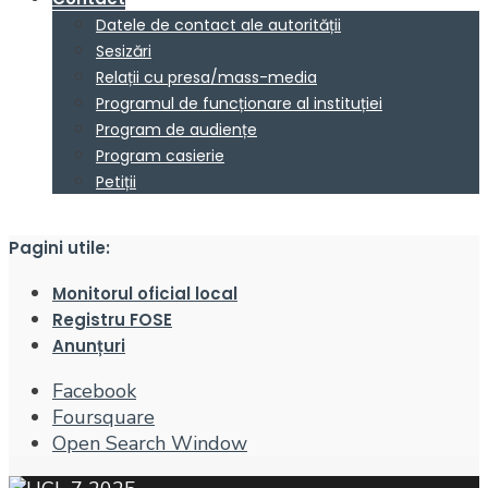
Datele de contact ale autorității
Sesizări
Relații cu presa/mass-media
Programul de funcționare al instituției
Program de audiențe
Program casierie
Petiții
Pagini utile:
Monitorul oficial local
Registru FOSE
Anunțuri
Facebook
Foursquare
Open Search Window