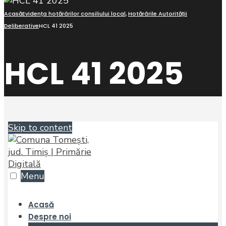
Acasă
Evidența hotărârilor consiliului local
,
Hotărârile Autorității
Deliberative
HCL 41 2025
HCL 41 2025