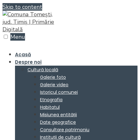
Skip to content
Menu
Acasă
Despre noi
Cultură locală
Galerie foto
Galerie video
Istoricul comunei
Etnografia
Habitatul
Misiunea entității
Date geografice
Consultare patrimoniu
Instituții de cultură