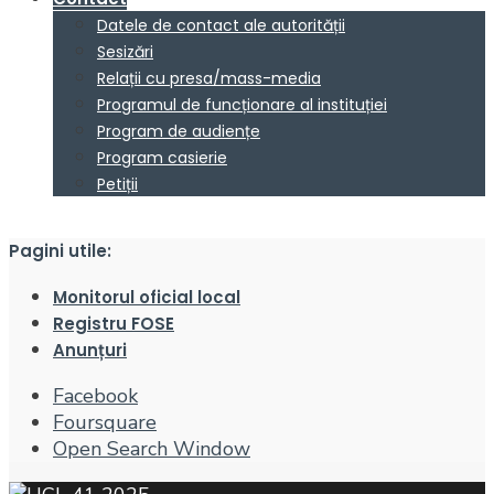
Datele de contact ale autorității
Sesizări
Relații cu presa/mass-media
Programul de funcționare al instituției
Program de audiențe
Program casierie
Petiții
Pagini utile:
Monitorul oficial local
Registru FOSE
Anunțuri
Facebook
Foursquare
Open Search Window