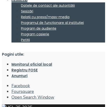
Datele de contact ale autorității
Sesizări
Relații cu presa/mass-media
Programul de funcționare al instituției
Program de audiențe
Program casierie
Petiții
Pagini utile:
Monitorul oficial local
Registru FOSE
Anunțuri
Facebook
Foursquare
Open Search Window