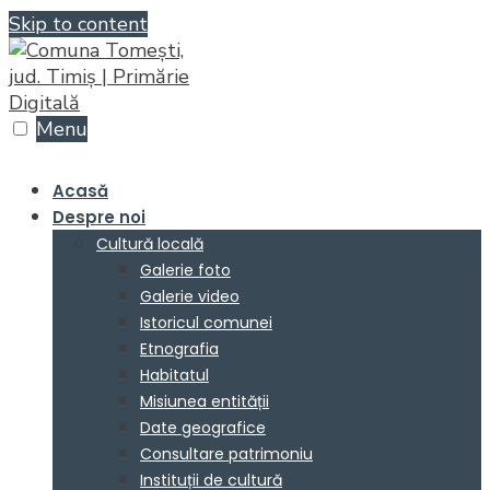
Skip to content
Menu
Acasă
Despre noi
Cultură locală
Galerie foto
Galerie video
Istoricul comunei
Etnografia
Habitatul
Misiunea entității
Date geografice
Consultare patrimoniu
Instituții de cultură