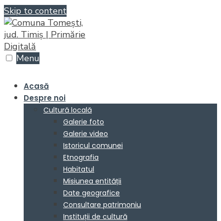
Skip to content
Menu
Acasă
Despre noi
Cultură locală
Galerie foto
Galerie video
Istoricul comunei
Etnografia
Habitatul
Misiunea entității
Date geografice
Consultare patrimoniu
Instituții de cultură