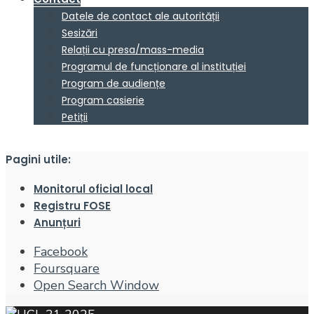
Datele de contact ale autorității
Sesizări
Relații cu presa/mass-media
Programul de funcționare al instituției
Program de audiențe
Program casierie
Petiții
Pagini utile:
Monitorul oficial local
Registru FOSE
Anunțuri
Facebook
Foursquare
Open Search Window