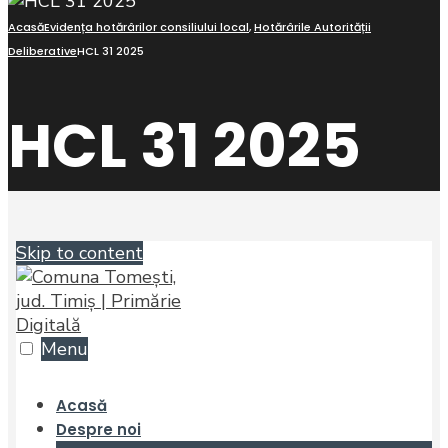
Acasă
Evidența hotărârilor consiliului local
,
Hotărârile Autorității
Deliberative
HCL 31 2025
HCL 31 2025