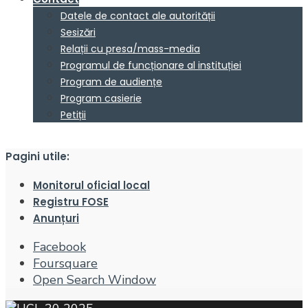
Datele de contact ale autorității
Sesizări
Relații cu presa/mass-media
Programul de funcționare al instituției
Program de audiențe
Program casierie
Petiții
Pagini utile:
Monitorul oficial local
Registru FOSE
Anunțuri
Facebook
Foursquare
Open Search Window