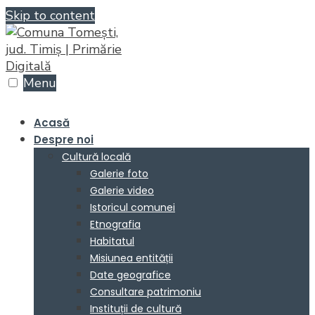
Skip to content
Menu
Acasă
Despre noi
Cultură locală
Galerie foto
Galerie video
Istoricul comunei
Etnografia
Habitatul
Misiunea entității
Date geografice
Consultare patrimoniu
Instituții de cultură