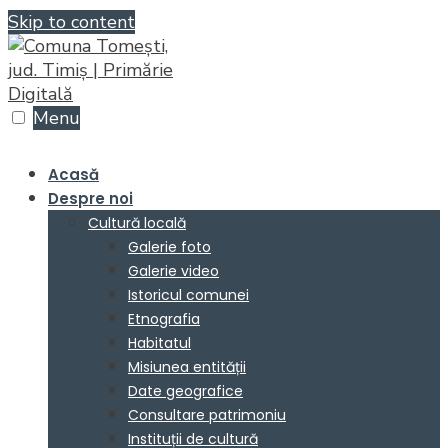
Skip to content
Menu
Acasă
Despre noi
Cultură locală
Galerie foto
Galerie video
Istoricul comunei
Etnografia
Habitatul
Misiunea entității
Date geografice
Consultare patrimoniu
Instituții de cultură