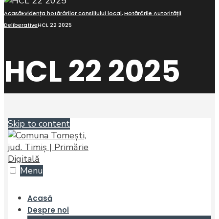
Acasă
Evidența hotărârilor consiliului local
,
Hotărârile Autorității
Deliberative
HCL 22 2025
HCL 22 2025