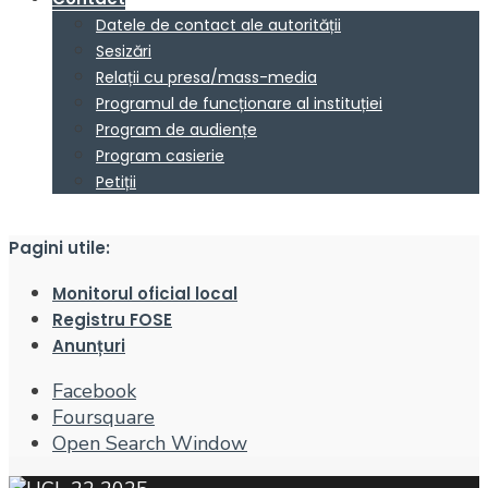
Datele de contact ale autorității
Sesizări
Relații cu presa/mass-media
Programul de funcționare al instituției
Program de audiențe
Program casierie
Petiții
Pagini utile:
Monitorul oficial local
Registru FOSE
Anunțuri
Facebook
Foursquare
Open Search Window