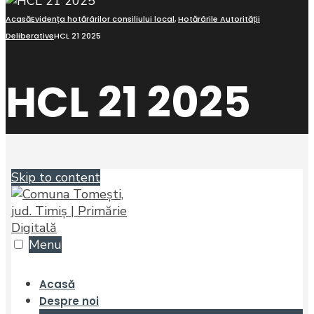
Acasă
Evidența hotărârilor consiliului local
,
Hotărârile Autorității
Deliberative
HCL 21 2025
HCL 21 2025