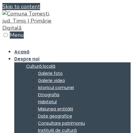
Skip to content
Menu
Acasă
Despre noi
Cultură locală
Galerie foto
Galerie video
Istoricul comunei
Etnografia
Habitatul
Misiunea entității
Date geografice
Consultare patrimoniu
Instituții de cultură