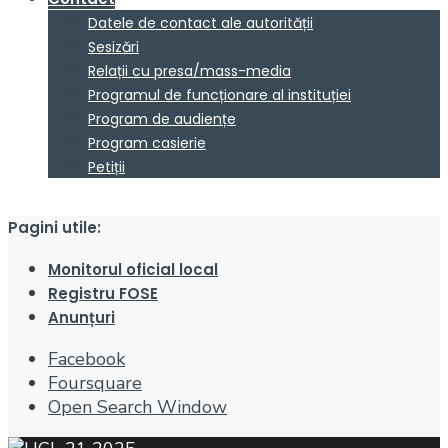
Datele de contact ale autorității
Sesizări
Relații cu presa/mass-media
Programul de funcționare al instituției
Program de audiențe
Program casierie
Petiții
Pagini utile:
Monitorul oficial local
Registru FOSE
Anunțuri
Facebook
Foursquare
Open Search Window