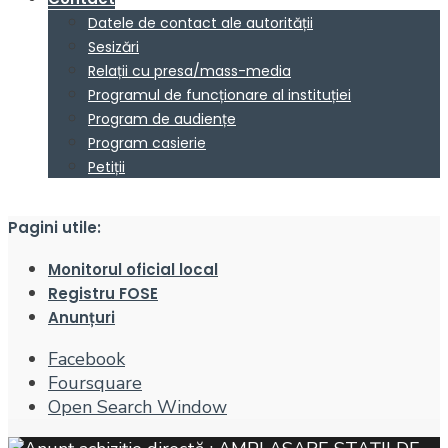
Datele de contact ale autorității
Sesizări
Relații cu presa/mass-media
Programul de funcționare al instituției
Program de audiențe
Program casierie
Petiții
Pagini utile:
Monitorul oficial local
Registru FOSE
Anunțuri
Facebook
Foursquare
Open Search Window