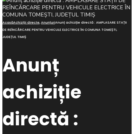
Acasă
Achiziții directe
,
Anunțuri
Anunț achiziție directă : AMPLASARE STAȚII
DE REÎNCĂRCARE PENTRU VEHICULE ELECTRICE ÎN COMUNA TOMEȘTI,
JUDEȚUL TIMIȘ
Anunț
achiziție
directă :