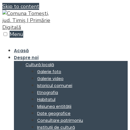
Skip to content
Menu
Acasă
Despre noi
Cultură locală
Galerie foto
Galerie video
Istoricul comunei
Etnografia
Habitatul
Misiunea entității
Date geografice
Consultare patrimoniu
Instituții de cultură