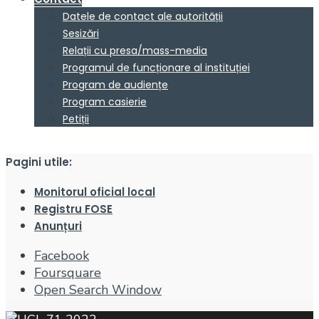
Datele de contact ale autorității
Sesizări
Relații cu presa/mass-media
Programul de funcționare al instituției
Program de audiențe
Program casierie
Petiții
Pagini utile:
Monitorul oficial local
Registru FOSE
Anunțuri
Facebook
Foursquare
Open Search Window