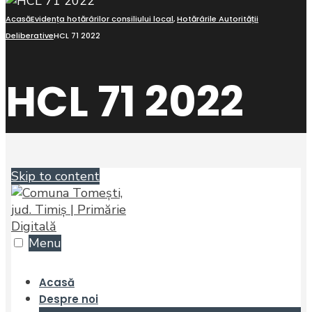
Acasă
Evidența hotărârilor consiliului local
,
Hotărârile Autorității
Deliberative
HCL 71 2022
HCL 71 2022