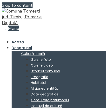
Skip to content
Menu
Acasă
Despre noi
Cultură locală
Galerie foto
Galerie video
Istoricul comunei
Etnografia
Habitatul
Misiunea entității
Date geografice
Consultare patrimoniu
Instituții de cultură