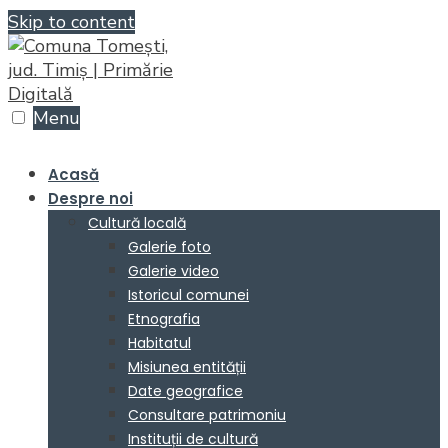
Skip to content
Menu
Acasă
Despre noi
Cultură locală
Galerie foto
Galerie video
Istoricul comunei
Etnografia
Habitatul
Misiunea entității
Date geografice
Consultare patrimoniu
Instituții de cultură