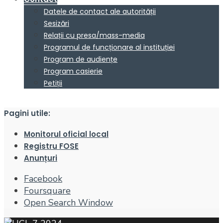
Datele de contact ale autorității
Sesizări
Relații cu presa/mass-media
Programul de funcționare al instituției
Program de audiențe
Program casierie
Petiții
Pagini utile:
Monitorul oficial local
Registru FOSE
Anunțuri
Facebook
Foursquare
Open Search Window