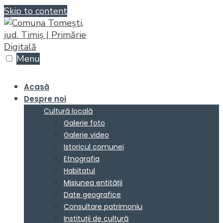
Skip to content
Menu
Acasă
Despre noi
Cultură locală
Galerie foto
Galerie video
Istoricul comunei
Etnografia
Habitatul
Misiunea entității
Date geografice
Consultare patrimoniu
Instituții de cultură