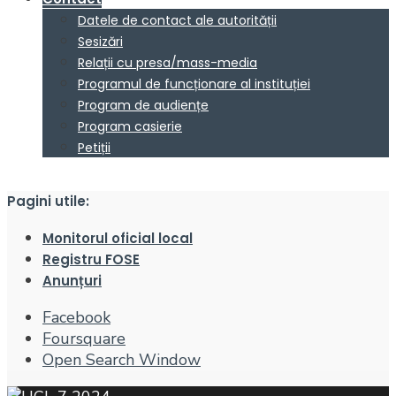
Datele de contact ale autorității
Sesizări
Relații cu presa/mass-media
Programul de funcționare al instituției
Program de audiențe
Program casierie
Petiții
Pagini utile:
Monitorul oficial local
Registru FOSE
Anunțuri
Facebook
Foursquare
Open Search Window