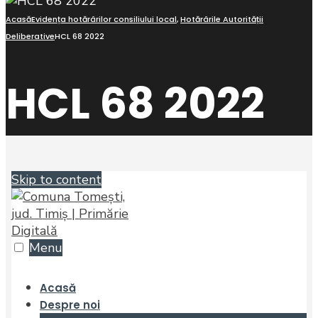
Acasă
Evidența hotărârilor consiliului local
,
Hotărârile Autorității
Deliberative
HCL 68 2022
HCL 68 2022