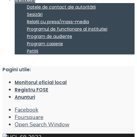
Datele de contact ale autorității
Sesizări
Relații cu presa/mass-media
Programul de funcționare al instituției
Program de audiențe
Program casierie
Petiții
Pagini utile:
Monitorul oficial local
Registru FOSE
Anunțuri
Facebook
Foursquare
Open Search Window