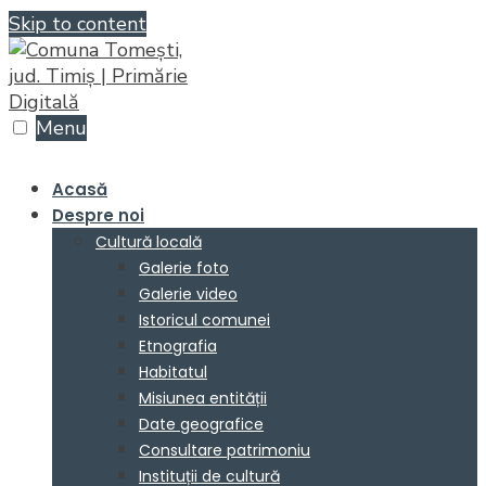
Skip to content
Menu
Acasă
Despre noi
Cultură locală
Galerie foto
Galerie video
Istoricul comunei
Etnografia
Habitatul
Misiunea entității
Date geografice
Consultare patrimoniu
Instituții de cultură