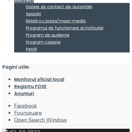
Datele de contact ale autorității
Sesizări
Relații cu presa/mass-media
Programul de funcționare al instituției
Program de audiențe
Program casierie
Petiții
Pagini utile:
Monitorul oficial local
Registru FOSE
Anunțuri
Facebook
Foursquare
Open Search Window