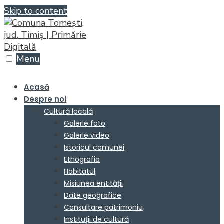
Skip to content
Menu
Acasă
Despre noi
Cultură locală
Galerie foto
Galerie video
Istoricul comunei
Etnografia
Habitatul
Misiunea entității
Date geografice
Consultare patrimoniu
Instituții de cultură