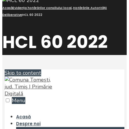
Acasă
Evidența hotărârilor consiliului local
,
Hotărârile Autorității
Deliberative
HCL 60 2022
HCL 60 2022