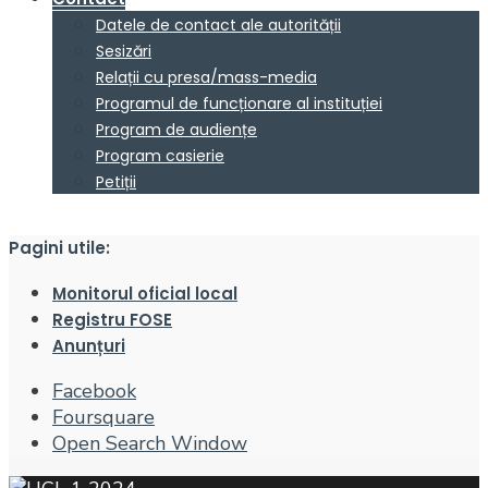
Datele de contact ale autorității
Sesizări
Relații cu presa/mass-media
Programul de funcționare al instituției
Program de audiențe
Program casierie
Petiții
Pagini utile:
Monitorul oficial local
Registru FOSE
Anunțuri
Facebook
Foursquare
Open Search Window