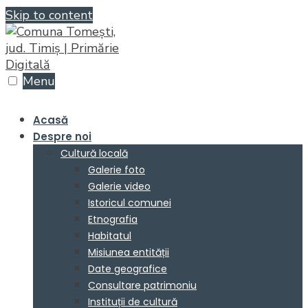
Skip to content
Menu
Acasă
Despre noi
Cultură locală
Galerie foto
Galerie video
Istoricul comunei
Etnografia
Habitatul
Misiunea entității
Date geografice
Consultare patrimoniu
Instituții de cultură