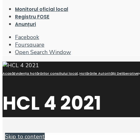
Monitorul oficial local
Registru FOSE
Anunțuri
Facebook
Foursquare
Open Search Window
Acasă
Evidența hotărârilor consiliului local
,
Hotărârile Autorității Deliberative
HCL 4 2021