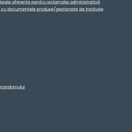
larele aferente pentru reclamație administrativă
ta cu documentele produse/gestionate de instituție
morandumului