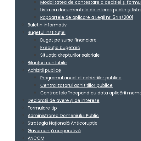
Modalitatea de contestare a deciziei și formu
Lista cu documentele de interes public și lis
Rapoartele de aplicare a Legii nr. 544/2001
Buletin informativ
Bugetul instituției
Buget pe surse financiare
Execuția bugetară
Situația drepturilor salariale
Bilanțuri contabile
Achiziții publice
Programul anual al achizițiilor publice
Centralizatorul achizițiilor publice
Contractele începand cu data aplicării me
Declarații de avere și de interese
Formulare tip
Administrarea Domeniului Public
Strategia Națională Anticorupție
Guvernanță corporativă
ANCOM