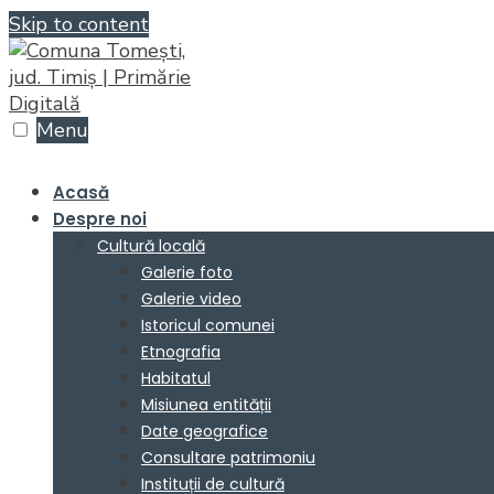
Skip to content
Menu
Acasă
Despre noi
Cultură locală
Galerie foto
Galerie video
Istoricul comunei
Etnografia
Habitatul
Misiunea entității
Date geografice
Consultare patrimoniu
Instituții de cultură