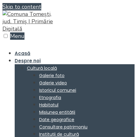
Skip to content
Menu
Acasă
Despre noi
Cultură locală
Galerie foto
Galerie video
Istoricul comunei
Etnografia
Habitatul
Misiunea entității
Date geografice
Consultare patrimoniu
Instituții de cultură