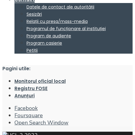
Datele de contact ale autorității
Sesizări
Relații cu presa/mass-media
Programul de funcționare al instituției
Program de audiențe
Program casierie
Petiții
Pagini utile:
Monitorul oficial local
Registru FOSE
Anunțuri
Facebook
Foursquare
Open Search Window