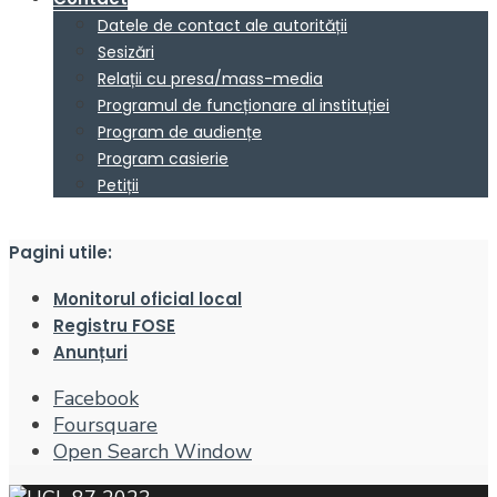
Datele de contact ale autorității
Sesizări
Relații cu presa/mass-media
Programul de funcționare al instituției
Program de audiențe
Program casierie
Petiții
Pagini utile:
Monitorul oficial local
Registru FOSE
Anunțuri
Facebook
Foursquare
Open Search Window