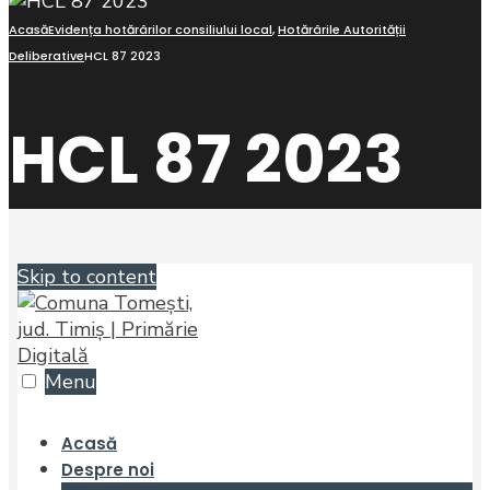
Acasă
Evidența hotărârilor consiliului local
,
Hotărârile Autorității
Deliberative
HCL 87 2023
HCL 87 2023