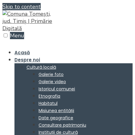
Skip to content
Menu
Acasă
Despre noi
Cultură locală
Galerie foto
Galerie video
Istoricul comunei
Etnografia
Habitatul
Misiunea entității
Date geografice
Consultare patrimoniu
Instituții de cultură