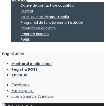
Datele de contact ale autorității
Sesizări
Relații cu presa/mass-media
Programul de funcționare al instituției
Program de audiențe
Program casierie
Petiții
Pagini utile:
Monitorul oficial local
Registru FOSE
Anunțuri
Facebook
Foursquare
Open Search Window