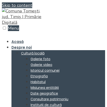
Skip to content
Menu
Acasă
Despre noi
Cultură locală
Galerie foto
Galerie video
Istoricul comunei
Etnografia
Habitatul
Misiunea entității
Date geografice
Consultare patrimoniu
Instituții de cultură