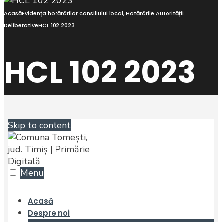
Acasă
Evidența hotărârilor consiliului local
,
Hotărârile Autorității
Deliberative
HCL 102 2023
HCL 102 2023