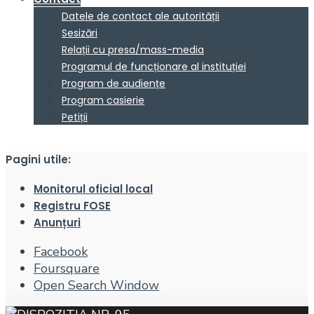
Datele de contact ale autorității
Sesizări
Relații cu presa/mass-media
Programul de funcționare al instituției
Program de audiențe
Program casierie
Petiții
Pagini utile:
Monitorul oficial local
Registru FOSE
Anunțuri
Facebook
Foursquare
Open Search Window