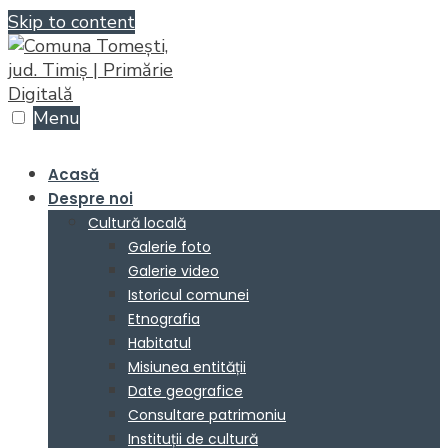
Skip to content
Menu
Acasă
Despre noi
Cultură locală
Galerie foto
Galerie video
Istoricul comunei
Etnografia
Habitatul
Misiunea entității
Date geografice
Consultare patrimoniu
Instituții de cultură