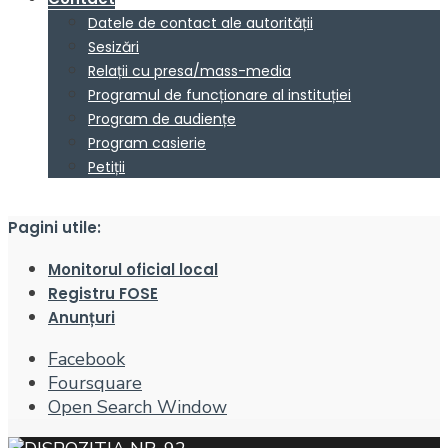
Datele de contact ale autorității
Sesizări
Relații cu presa/mass-media
Programul de funcționare al instituției
Program de audiențe
Program casierie
Petiții
Pagini utile:
Monitorul oficial local
Registru FOSE
Anunțuri
Facebook
Foursquare
Open Search Window