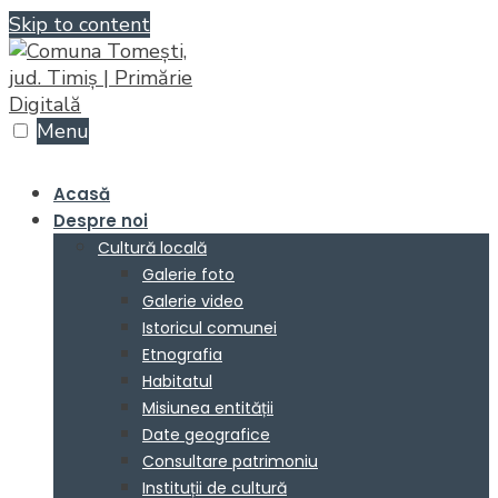
Skip to content
Menu
Acasă
Despre noi
Cultură locală
Galerie foto
Galerie video
Istoricul comunei
Etnografia
Habitatul
Misiunea entității
Date geografice
Consultare patrimoniu
Instituții de cultură