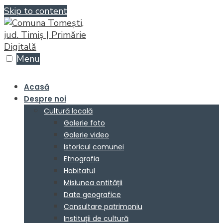
Skip to content
Menu
Acasă
Despre noi
Cultură locală
Galerie foto
Galerie video
Istoricul comunei
Etnografia
Habitatul
Misiunea entității
Date geografice
Consultare patrimoniu
Instituții de cultură