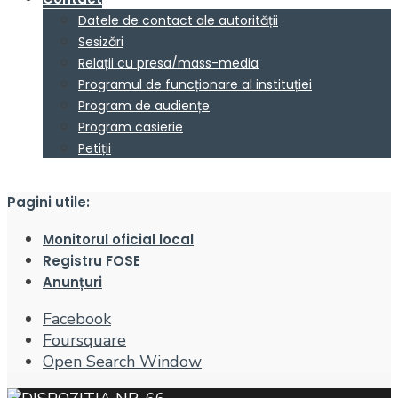
Datele de contact ale autorității
Sesizări
Relații cu presa/mass-media
Programul de funcționare al instituției
Program de audiențe
Program casierie
Petiții
Pagini utile:
Monitorul oficial local
Registru FOSE
Anunțuri
Facebook
Foursquare
Open Search Window