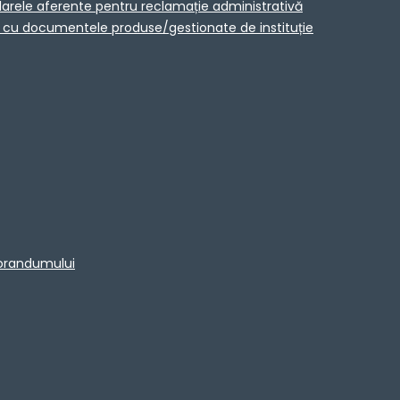
larele aferente pentru reclamație administrativă
ta cu documentele produse/gestionate de instituție
morandumului