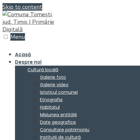
Skip to content
Menu
Acasă
Despre noi
Cultură locală
Galerie foto
Galerie video
Istoricul comunei
Etnografia
Habitatul
Misiunea entității
Date geografice
Consultare patrimoniu
Instituții de cultură