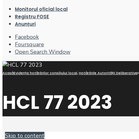
Monitorul oficial local
Registru FOSE
Anunțuri
Facebook
Foursquare
Open Search Window
Acasă
Evidența hotărârilor consiliului local
,
Hotărârile Autorității Deliberative
HCL 77 2023