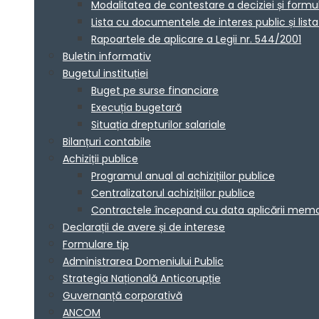
Modalitatea de contestare a deciziei și formu
Lista cu documentele de interes public și lis
Rapoartele de aplicare a Legii nr. 544/2001
Buletin informativ
Bugetul instituției
Buget pe surse financiare
Execuția bugetară
Situația drepturilor salariale
Bilanțuri contabile
Achiziții publice
Programul anual al achizițiilor publice
Centralizatorul achizițiilor publice
Contractele începand cu data aplicării me
Declarații de avere și de interese
Formulare tip
Administrarea Domeniului Public
Strategia Națională Anticorupție
Guvernanță corporativă
ANCOM