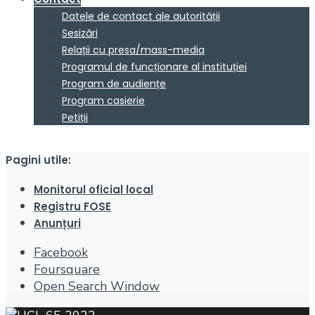
Datele de contact ale autorității
Sesizări
Relații cu presa/mass-media
Programul de funcționare al instituției
Program de audiențe
Program casierie
Petiții
Pagini utile:
Monitorul oficial local
Registru FOSE
Anunțuri
Facebook
Foursquare
Open Search Window