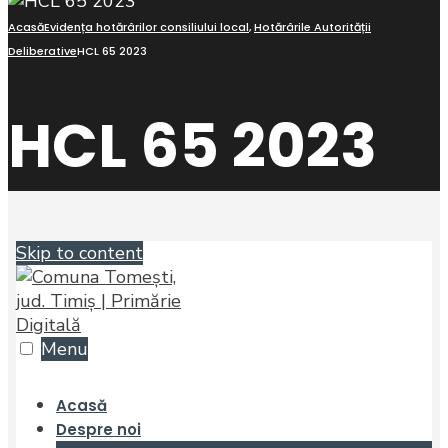
Acasă
Evidența hotărârilor consiliului local
,
Hotărârile Autorității
Deliberative
HCL 65 2023
HCL 65 2023