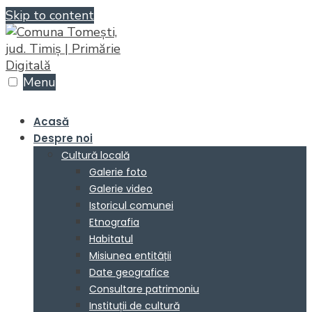
Skip to content
Menu
Acasă
Despre noi
Cultură locală
Galerie foto
Galerie video
Istoricul comunei
Etnografia
Habitatul
Misiunea entității
Date geografice
Consultare patrimoniu
Instituții de cultură