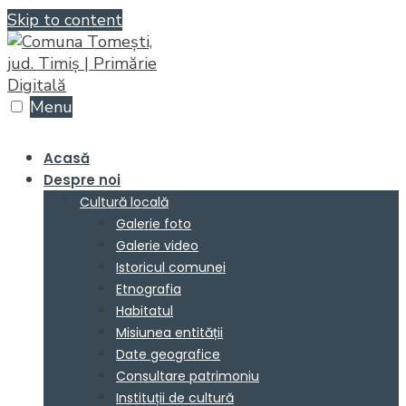
Skip to content
Menu
Acasă
Despre noi
Cultură locală
Galerie foto
Galerie video
Istoricul comunei
Etnografia
Habitatul
Misiunea entității
Date geografice
Consultare patrimoniu
Instituții de cultură