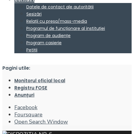
Datele de contact ale autorității
Sesizări
Relații cu presa/mass-media
Programul de funcționare al instituției
Program de audiențe
Program casierie
Petiții
Pagini utile:
Monitorul oficial local
Registru FOSE
Anunțuri
Facebook
Foursquare
Open Search Window