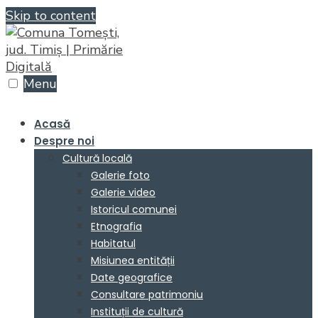
Skip to content
Menu
Acasă
Despre noi
Cultură locală
Galerie foto
Galerie video
Istoricul comunei
Etnografia
Habitatul
Misiunea entității
Date geografice
Consultare patrimoniu
Instituții de cultură