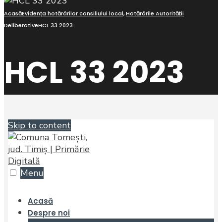
Acasă
Evidența hotărârilor consiliului local
,
Hotărârile Autorității
Deliberative
HCL 33 2023
HCL 33 2023