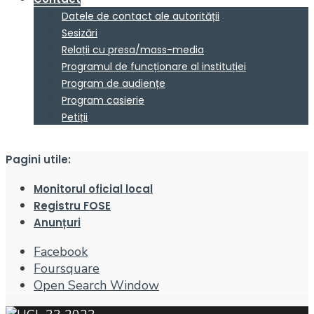
Datele de contact ale autorității
Sesizări
Relații cu presa/mass-media
Programul de funcționare al instituției
Program de audiențe
Program casierie
Petiții
Pagini utile:
Monitorul oficial local
Registru FOSE
Anunțuri
Facebook
Foursquare
Open Search Window