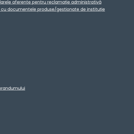
larele aferente pentru reclamație administrativă
ta cu documentele produse/gestionate de instituție
morandumului