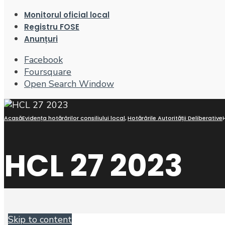
Monitorul oficial local
Registru FOSE
Anunțuri
Facebook
Foursquare
Open Search Window
Acasă
Evidența hotărârilor consiliului local
,
Hotărârile Autorității Deliberative
HCL 27 2023