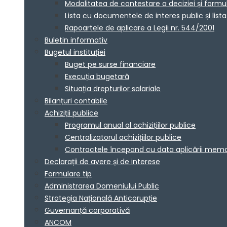
Modalitatea de contestare a deciziei și formu
Lista cu documentele de interes public și lis
Rapoartele de aplicare a Legii nr. 544/2001
Buletin informativ
Bugetul instituției
Buget pe surse financiare
Execuția bugetară
Situația drepturilor salariale
Bilanțuri contabile
Achiziții publice
Programul anual al achizițiilor publice
Centralizatorul achizițiilor publice
Contractele începand cu data aplicării me
Declarații de avere și de interese
Formulare tip
Administrarea Domeniului Public
Strategia Națională Anticorupție
Guvernanță corporativă
ANCOM