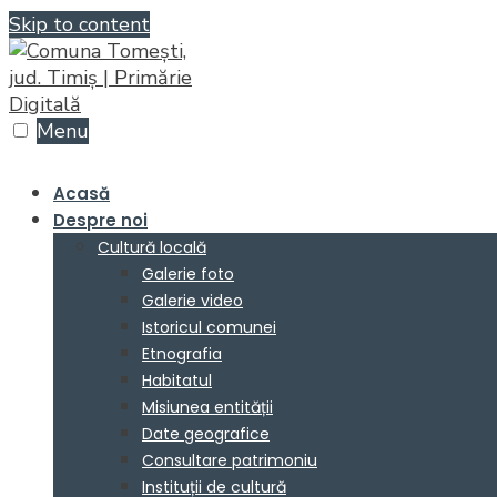
Skip to content
Menu
Acasă
Despre noi
Cultură locală
Galerie foto
Galerie video
Istoricul comunei
Etnografia
Habitatul
Misiunea entității
Date geografice
Consultare patrimoniu
Instituții de cultură