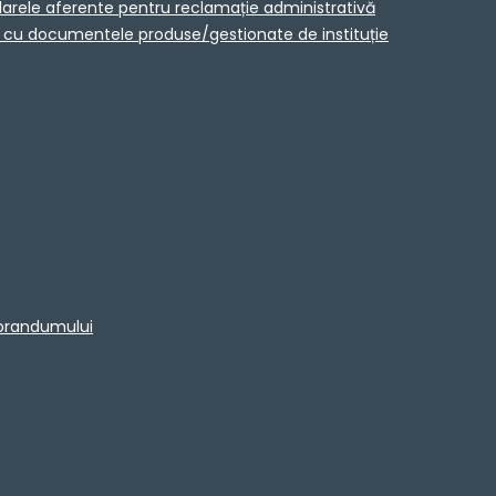
larele aferente pentru reclamație administrativă
ta cu documentele produse/gestionate de instituție
morandumului