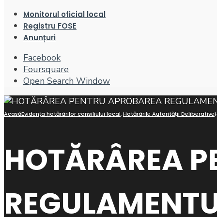
Monitorul oficial local
Registru FOSE
Anunțuri
Facebook
Foursquare
Open Search Window
Acasă
Evidența hotărârilor consiliului local
,
Hotărârile Autorității Deliberative
HOTĂRÂREA P
REGULAMENTUL