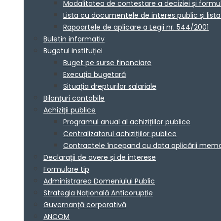
Modalitatea de contestare a deciziei și formu
Lista cu documentele de interes public și lis
Rapoartele de aplicare a Legii nr. 544/2001
Buletin informativ
Bugetul instituției
Buget pe surse financiare
Execuția bugetară
Situația drepturilor salariale
Bilanțuri contabile
Achiziții publice
Programul anual al achizițiilor publice
Centralizatorul achizițiilor publice
Contractele începand cu data aplicării me
Declarații de avere și de interese
Formulare tip
Administrarea Domeniului Public
Strategia Națională Anticorupție
Guvernanță corporativă
ANCOM