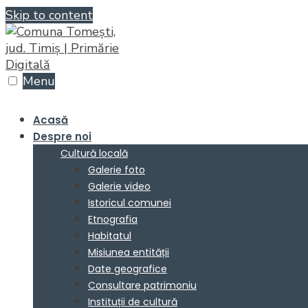
Skip to content
Menu
Acasă
Despre noi
Cultură locală
Galerie foto
Galerie video
Istoricul comunei
Etnografia
Habitatul
Misiunea entității
Date geografice
Consultare patrimoniu
Instituții de cultură