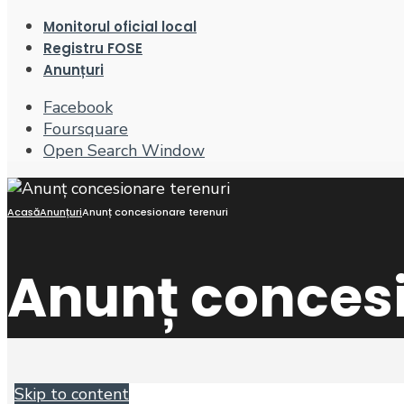
Monitorul oficial local
Registru FOSE
Anunțuri
Facebook
Foursquare
Open Search Window
Acasă
Anunțuri
Anunț concesionare terenuri
Anunț concesi