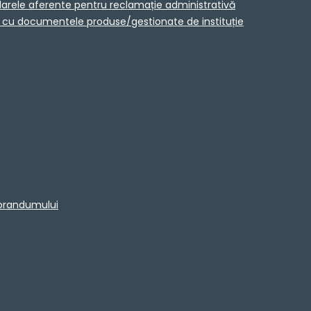
larele aferente pentru reclamație administrativă
ta cu documentele produse/gestionate de instituție
morandumului