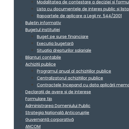
Modalitatea de contestare a deciziei și formu
Lista cu documentele de interes public și lis
Rapoartele de aplicare a Legii nr. 544/2001
Buletin informativ
Bugetul instituției
Buget pe surse financiare
Execuția bugetară
Situația drepturilor salariale
Bilanțuri contabile
Achiziții publice
Programul anual al achizițiilor publice
Centralizatorul achizițiilor publice
Contractele începand cu data aplicării me
Declarații de avere și de interese
Formulare tip
Administrarea Domeniului Public
Strategia Națională Anticorupție
Guvernanță corporativă
ANCOM