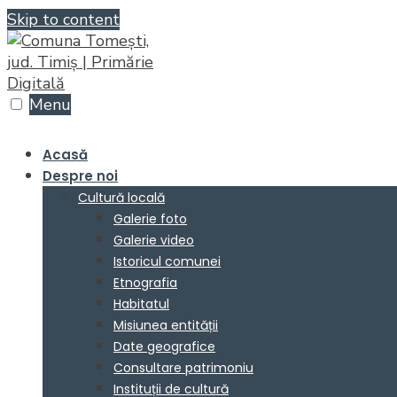
Skip to content
Menu
Acasă
Despre noi
Cultură locală
Galerie foto
Galerie video
Istoricul comunei
Etnografia
Habitatul
Misiunea entității
Date geografice
Consultare patrimoniu
Instituții de cultură