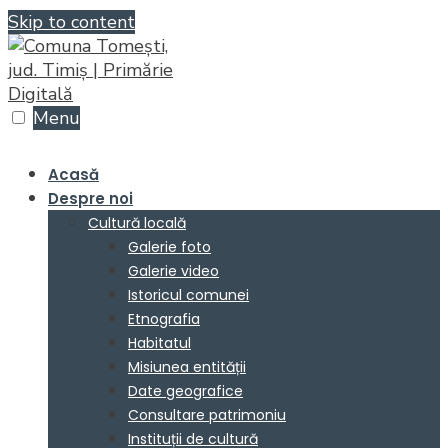
Skip to content
Menu
Acasă
Despre noi
Cultură locală
Galerie foto
Galerie video
Istoricul comunei
Etnografia
Habitatul
Misiunea entității
Date geografice
Consultare patrimoniu
Instituții de cultură