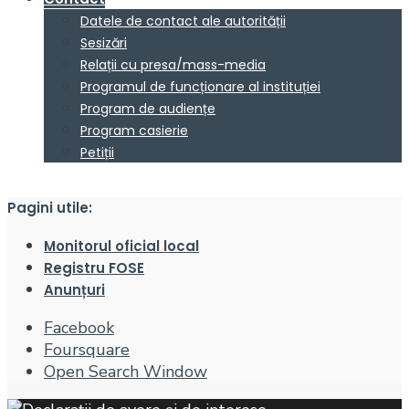
Datele de contact ale autorității
Sesizări
Relații cu presa/mass-media
Programul de funcționare al instituției
Program de audiențe
Program casierie
Petiții
Pagini utile:
Monitorul oficial local
Registru FOSE
Anunțuri
Facebook
Foursquare
Open Search Window