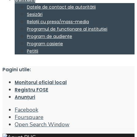
Datele de contact ale autorității
Sesizări
Relații cu presa/mass-media
Programul de funcționare al instituției
Program de audiențe
Program casierie
Petiții
Pagini utile:
Monitorul oficial local
Registru FOSE
Anunțuri
Facebook
Foursquare
Open Search Window