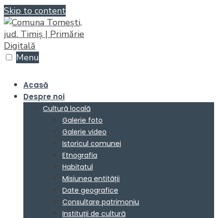
Skip to content
Menu
Acasă
Despre noi
Cultură locală
Galerie foto
Galerie video
Istoricul comunei
Etnografia
Habitatul
Misiunea entității
Date geografice
Consultare patrimoniu
Instituții de cultură