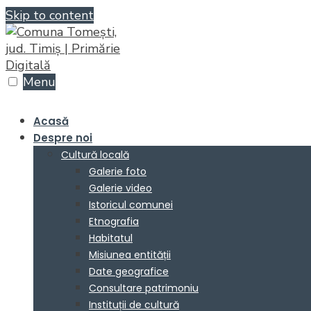
Skip to content
Menu
Acasă
Despre noi
Cultură locală
Galerie foto
Galerie video
Istoricul comunei
Etnografia
Habitatul
Misiunea entității
Date geografice
Consultare patrimoniu
Instituții de cultură