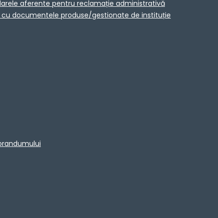
larele aferente pentru reclamație administrativă
ta cu documentele produse/gestionate de instituție
morandumului