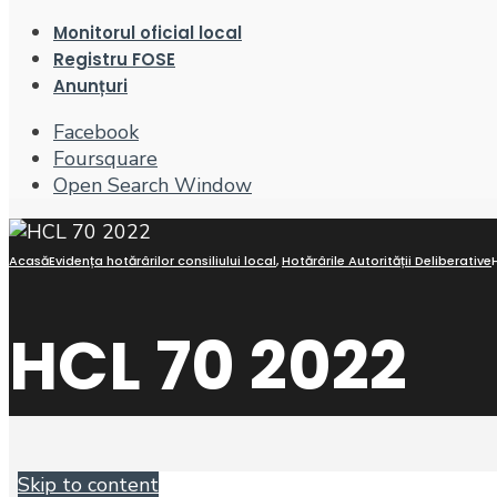
Monitorul oficial local
Registru FOSE
Anunțuri
Facebook
Foursquare
Open Search Window
Acasă
Evidența hotărârilor consiliului local
,
Hotărârile Autorității Deliberative
HCL 70 2022