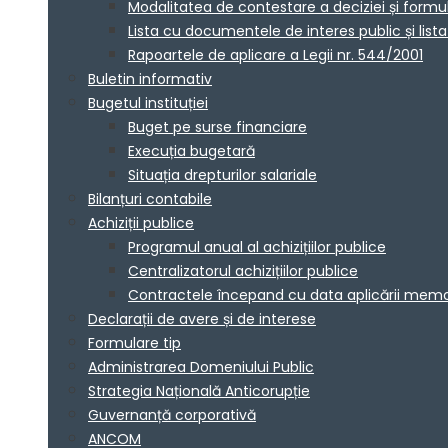
Modalitatea de contestare a deciziei și formu
Lista cu documentele de interes public și lis
Rapoartele de aplicare a Legii nr. 544/2001
Buletin informativ
Bugetul instituției
Buget pe surse financiare
Execuția bugetară
Situația drepturilor salariale
Bilanțuri contabile
Achiziții publice
Programul anual al achizițiilor publice
Centralizatorul achizițiilor publice
Contractele începand cu data aplicării me
Declarații de avere și de interese
Formulare tip
Administrarea Domeniului Public
Strategia Națională Anticorupție
Guvernanță corporativă
ANCOM