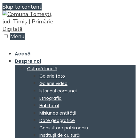
Skip to content
Menu
Acasă
Despre noi
Cultură locală
Galerie foto
Galerie video
Istoricul comunei
Etnografia
Habitatul
Misiunea entității
Date geografice
Consultare patrimoniu
Instituții de cultură