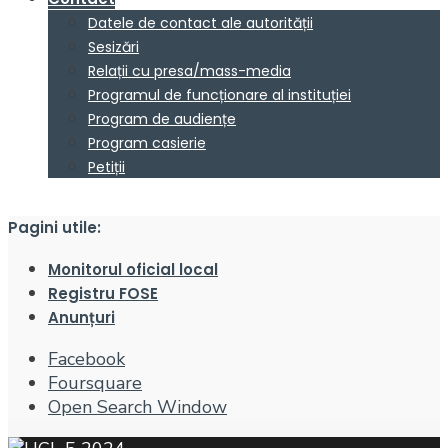
Datele de contact ale autorității
Sesizări
Relații cu presa/mass-media
Programul de funcționare al instituției
Program de audiențe
Program casierie
Petiții
Pagini utile:
Monitorul oficial local
Registru FOSE
Anunțuri
Facebook
Foursquare
Open Search Window