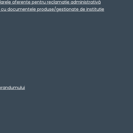
larele aferente pentru reclamație administrativă
ta cu documentele produse/gestionate de instituție
morandumului