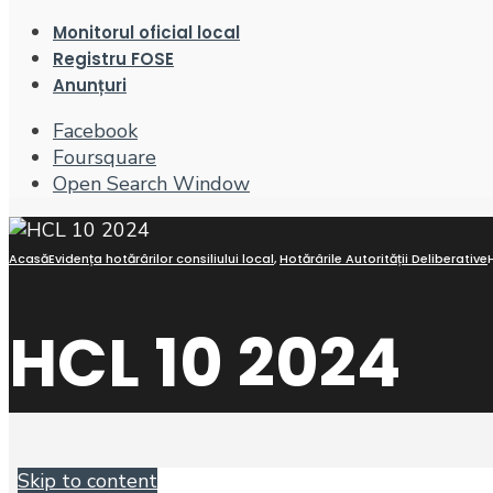
Monitorul oficial local
Registru FOSE
Anunțuri
Facebook
Foursquare
Open Search Window
Acasă
Evidența hotărârilor consiliului local
,
Hotărârile Autorității Deliberative
HCL 10 2024