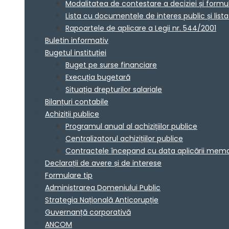
Modalitatea de contestare a deciziei și formu
Lista cu documentele de interes public și lis
Rapoartele de aplicare a Legii nr. 544/2001
Buletin informativ
Bugetul instituției
Buget pe surse financiare
Execuția bugetară
Situația drepturilor salariale
Bilanțuri contabile
Achiziții publice
Programul anual al achizițiilor publice
Centralizatorul achizițiilor publice
Contractele începand cu data aplicării me
Declarații de avere și de interese
Formulare tip
Administrarea Domeniului Public
Strategia Națională Anticorupție
Guvernanță corporativă
ANCOM