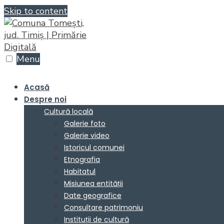
Skip to content
Menu
Acasă
Despre noi
Cultură locală
Galerie foto
Galerie video
Istoricul comunei
Etnografia
Habitatul
Misiunea entității
Date geografice
Consultare patrimoniu
Instituții de cultură