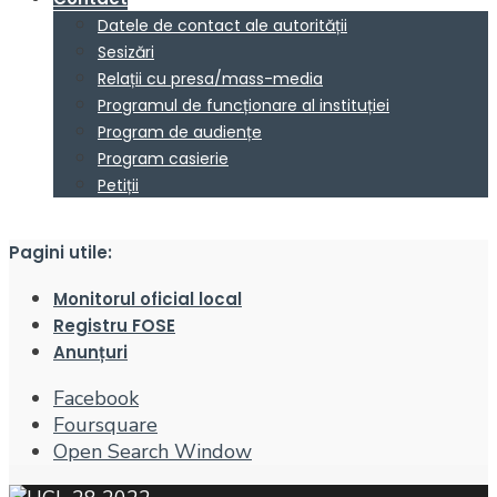
Datele de contact ale autorității
Sesizări
Relații cu presa/mass-media
Programul de funcționare al instituției
Program de audiențe
Program casierie
Petiții
Pagini utile:
Monitorul oficial local
Registru FOSE
Anunțuri
Facebook
Foursquare
Open Search Window