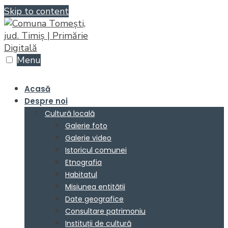
Skip to content
Menu
Acasă
Despre noi
Cultură locală
Galerie foto
Galerie video
Istoricul comunei
Etnografia
Habitatul
Misiunea entității
Date geografice
Consultare patrimoniu
Instituții de cultură