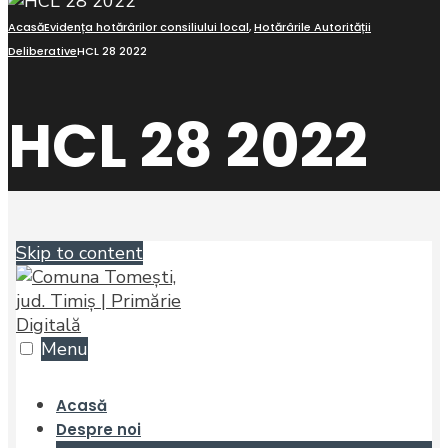
Acasă
Evidența hotărârilor consiliului local
,
Hotărârile Autorității
Deliberative
HCL 28 2022
HCL 28 2022