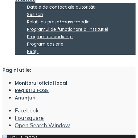
Datele de contact ale autorității
Sesizări
Relații cu presa/mass-media
Programul de funcționare al instituției
Program de audiențe
Program casierie
Petiții
Pagini utile:
Monitorul oficial local
Registru FOSE
Anunțuri
Facebook
Foursquare
Open Search Window