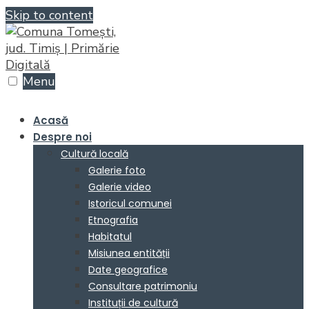
Skip to content
Menu
Acasă
Despre noi
Cultură locală
Galerie foto
Galerie video
Istoricul comunei
Etnografia
Habitatul
Misiunea entității
Date geografice
Consultare patrimoniu
Instituții de cultură