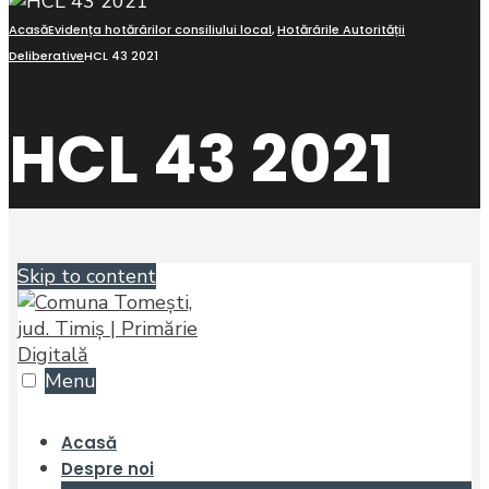
Acasă
Evidența hotărârilor consiliului local
,
Hotărârile Autorității
Deliberative
HCL 43 2021
HCL 43 2021