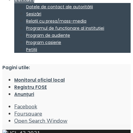
Datele de contact ale autorității
Sesizări
Relații cu presa/mass-media
Programul de funcționare al instituției
Program de audiențe
Program casierie
Petiții
Pagini utile:
Monitorul oficial local
Registru FOSE
Anunțuri
Facebook
Foursquare
Open Search Window