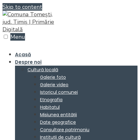
Skip to content
Menu
Acasă
Despre noi
Cultură locală
Galerie foto
Galerie video
Istoricul comunei
Etnografia
Habitatul
Misiunea entității
Date geografice
Consultare patrimoniu
Instituții de cultură