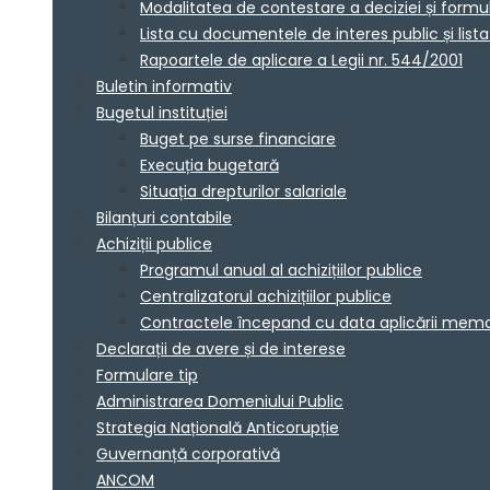
Modalitatea de contestare a deciziei și formu
Lista cu documentele de interes public și lis
Rapoartele de aplicare a Legii nr. 544/2001
Buletin informativ
Bugetul instituției
Buget pe surse financiare
Execuția bugetară
Situația drepturilor salariale
Bilanțuri contabile
Achiziții publice
Programul anual al achizițiilor publice
Centralizatorul achizițiilor publice
Contractele începand cu data aplicării me
Declarații de avere și de interese
Formulare tip
Administrarea Domeniului Public
Strategia Națională Anticorupție
Guvernanță corporativă
ANCOM