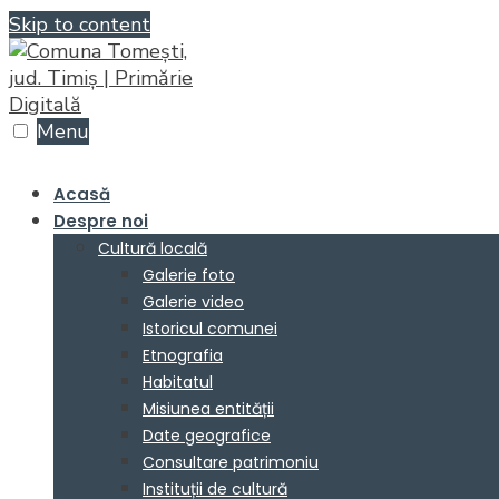
Skip to content
Menu
Acasă
Despre noi
Cultură locală
Galerie foto
Galerie video
Istoricul comunei
Etnografia
Habitatul
Misiunea entității
Date geografice
Consultare patrimoniu
Instituții de cultură