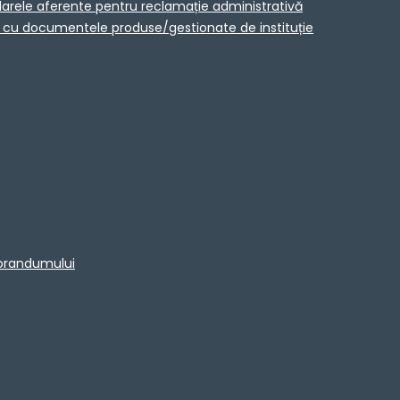
larele aferente pentru reclamație administrativă
ta cu documentele produse/gestionate de instituție
morandumului