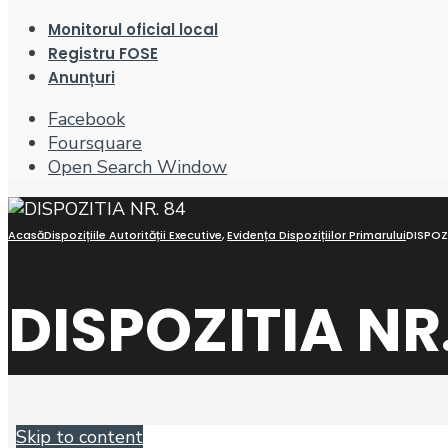
Monitorul oficial local
Registru FOSE
Anunțuri
Facebook
Foursquare
Open Search Window
Acasă
Dispozițiile Autorității Executive
,
Evidența Dispozițiilor Primarului
DISPOZI
DISPOZITIA NR