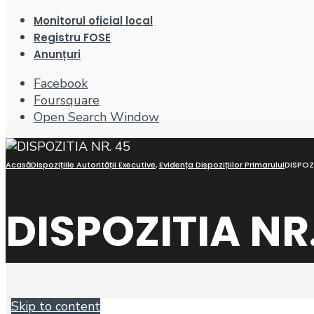
Monitorul oficial local
Registru FOSE
Anunțuri
Facebook
Foursquare
Open Search Window
Acasă
Dispozițiile Autorității Executive
,
Evidența Dispozițiilor Primarului
DISPOZI
DISPOZITIA NR