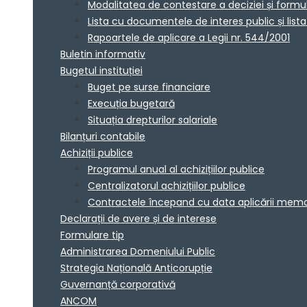
Modalitatea de contestare a deciziei și formu
Lista cu documentele de interes public și lis
Rapoartele de aplicare a Legii nr. 544/2001
Buletin informativ
Bugetul instituției
Buget pe surse financiare
Execuția bugetară
Situația drepturilor salariale
Bilanțuri contabile
Achiziții publice
Programul anual al achizițiilor publice
Centralizatorul achizițiilor publice
Contractele începand cu data aplicării me
Declarații de avere și de interese
Formulare tip
Administrarea Domeniului Public
Strategia Națională Anticorupție
Guvernanță corporativă
ANCOM