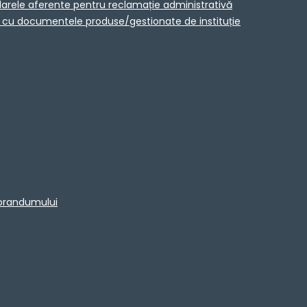
larele aferente pentru reclamație administrativă
ta cu documentele produse/gestionate de instituție
morandumului