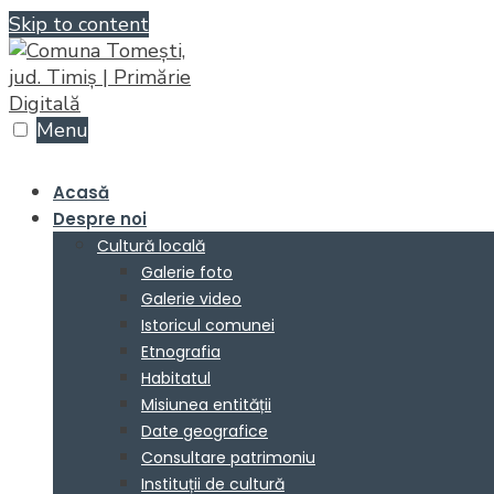
Skip to content
Menu
Acasă
Despre noi
Cultură locală
Galerie foto
Galerie video
Istoricul comunei
Etnografia
Habitatul
Misiunea entității
Date geografice
Consultare patrimoniu
Instituții de cultură