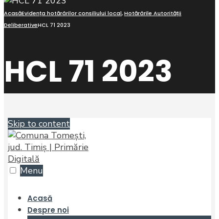
Acasă
Evidența hotărârilor consiliului local
,
Hotărârile Autorității
Deliberative
HCL 71 2023
HCL 71 2023