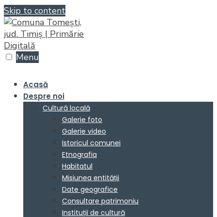
Skip to content
Menu
Acasă
Despre noi
Cultură locală
Galerie foto
Galerie video
Istoricul comunei
Etnografia
Habitatul
Misiunea entității
Date geografice
Consultare patrimoniu
Instituții de cultură