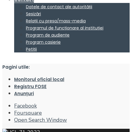
Datele de contact ale autorității
Sesizări
Relații cu presa/mass-media
Programul de funcționare al instituției
Program de audiențe
Program casierie
Petiții
Pagini utile:
Monitorul oficial local
Registru FOSE
Anunțuri
Facebook
Foursquare
Open Search Window